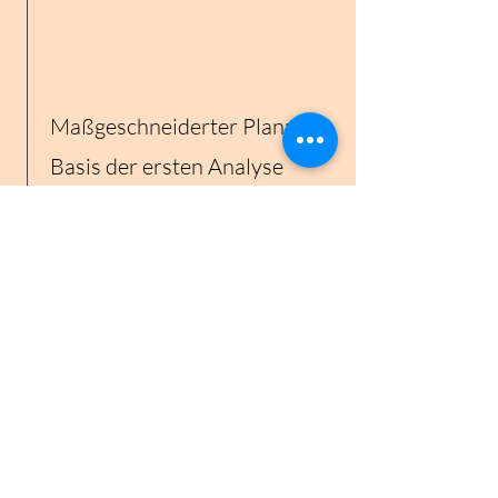
Maßgeschneiderter Plan: Auf
Basis der ersten Analyse
erstellen wir einen
individuellen Coaching-Plan,
der deine Bedürfnisse und
Ziele berücksichtigt.
Umsetzung und Begleitung:
Wir setzen konkrete Schritte
um und du erhältst
kontinuierliche